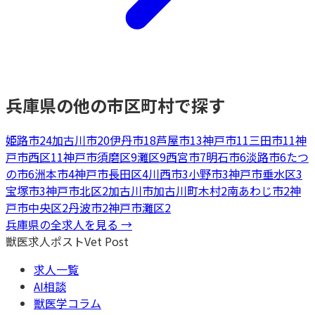
兵庫県
の他の市区町村で探す
姫路市
24
加古川市
20
伊丹市
18
芦屋市
13
神戸市
11
三田市
11
神
戸市西区
11
神戸市須磨区
9
灘区
9
西宮市
7
明石市
6
淡路市
6
たつ
の市
6
洲本市
4
神戸市長田区
4
川西市
3
小野市
3
神戸市垂水区
3
宝塚市
3
神戸市北区
2
加古川市加古川町木村
2
南あわじ市
2
神
戸市中央区
2
丹波市
2
神戸市灘区
2
兵庫県
の全求人を見る →
獣医求人ポスト
Vet Post
求人一覧
AI相談
獣医学コラム