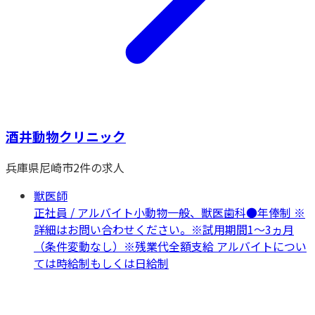
酒井動物クリニック
兵庫県
尼崎市
2
件の求人
獣医師
正社員 / アルバイト
小動物一般、獣医歯科
●年俸制 ※
詳細はお問い合わせください。※試用期間1～3ヵ月
（条件変動なし）※残業代全額支給 アルバイトについ
ては時給制もしくは日給制