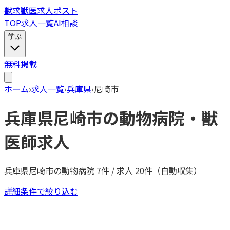
獣
求
獣医求人ポスト
TOP
求人一覧
AI相談
学ぶ
無料掲載
ホーム
›
求人一覧
›
兵庫県
›
尼崎市
兵庫県
尼崎市
の動物病院・獣
医師求人
兵庫県
尼崎市
の動物病院
7
件 / 求人
20
件（自動収集）
詳細条件で絞り込む