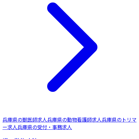
兵庫県
の
獣医師
求人
兵庫県
の
動物看護師
求人
兵庫県
の
トリマ
ー
求人
兵庫県
の
受付・事務
求人