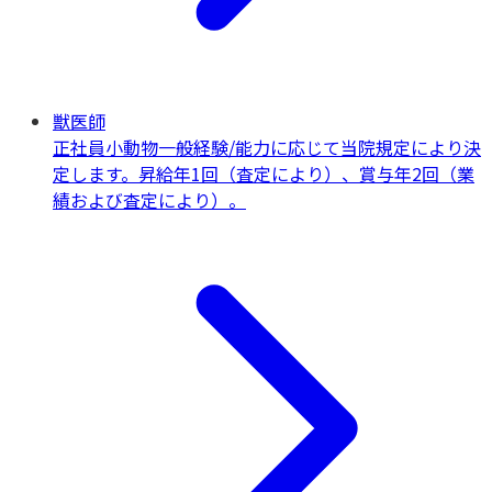
獣医師
正社員
小動物一般
経験/能力に応じて当院規定により決
定します。昇給年1回（査定により）、賞与年2回（業
績および査定により）。