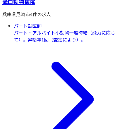
溝口動物病院
兵庫県
尼崎市
4
件の求人
パート獣医師
パート・アルバイト
小動物一般
時給（能力に応じ
て）。昇給年1回（査定により）。