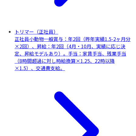
トリマー（正社員）
正社員
小動物一般
賞与：年2回（昨年実績1.5-2ヶ月分
×2回）、昇給：年2回（4月・10月、実績に応じ決
定、昇給モデルあり）。手当：家賃手当、残業手当
（8時間超過に対し時給換算×1.25、22時以降
×1.5）、交通費支給。