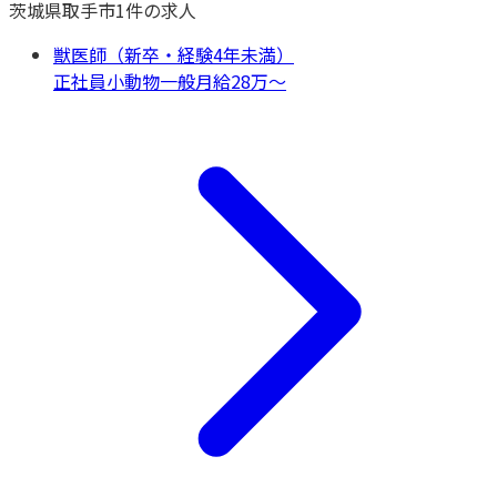
茨城県
取手市
1
件の求人
獣医師（新卒・経験4年未満）
正社員
小動物一般
月給28万〜