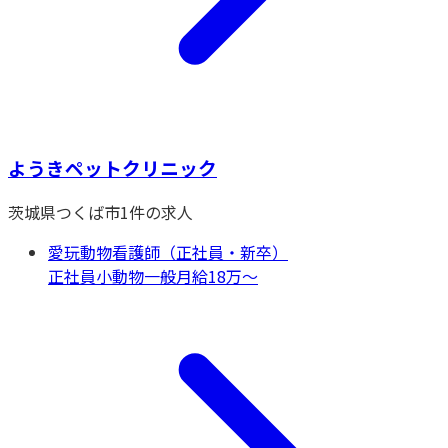
ようきペットクリニック
茨城県
つくば市
1
件の求人
愛玩動物看護師（正社員・新卒）
正社員
小動物一般
月給18万〜