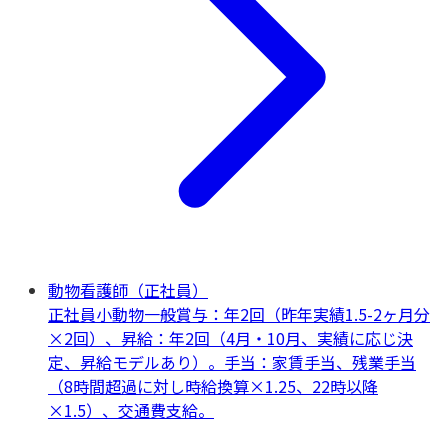
動物看護師（正社員）
正社員
小動物一般
賞与：年2回（昨年実績1.5-2ヶ月分
×2回）、昇給：年2回（4月・10月、実績に応じ決
定、昇給モデルあり）。手当：家賃手当、残業手当
（8時間超過に対し時給換算×1.25、22時以降
×1.5）、交通費支給。