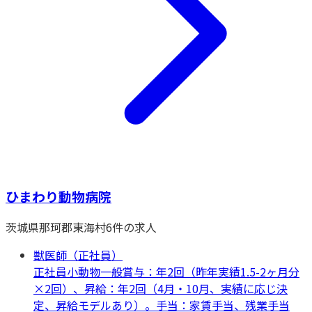
ひまわり動物病院
茨城県
那珂郡東海村
6
件の求人
獣医師（正社員）
正社員
小動物一般
賞与：年2回（昨年実績1.5-2ヶ月分
×2回）、昇給：年2回（4月・10月、実績に応じ決
定、昇給モデルあり）。手当：家賃手当、残業手当