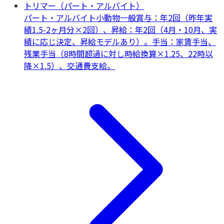
トリマー（パート・アルバイト）
パート・アルバイト
小動物一般
賞与：年2回（昨年実
績1.5-2ヶ月分×2回）、昇給：年2回（4月・10月、実
績に応じ決定、昇給モデルあり）。手当：家賃手当、
残業手当（8時間超過に対し時給換算×1.25、22時以
降×1.5）、交通費支給。