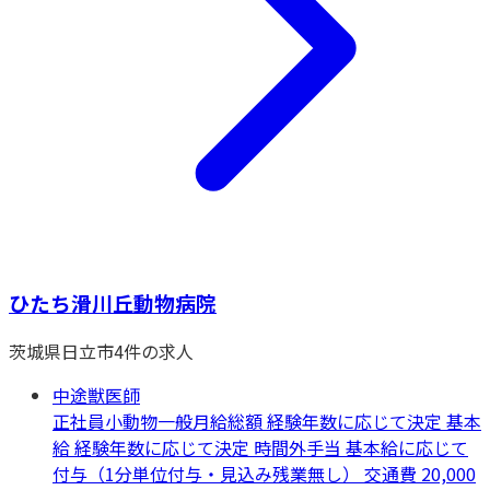
ひたち滑川丘動物病院
茨城県
日立市
4
件の求人
中途獣医師
正社員
小動物一般
月給総額 経験年数に応じて決定 基本
給 経験年数に応じて決定 時間外手当 基本給に応じて
付与（1分単位付与・見込み残業無し） 交通費 20,000