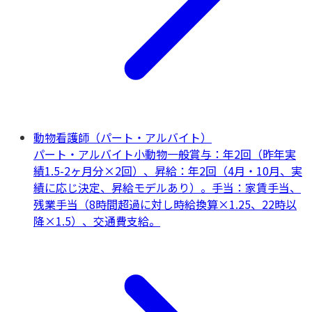
動物看護師（パート・アルバイト）
パート・アルバイト
小動物一般
賞与：年2回（昨年実
績1.5-2ヶ月分×2回）、昇給：年2回（4月・10月、実
績に応じ決定、昇給モデルあり）。手当：家賃手当、
残業手当（8時間超過に対し時給換算×1.25、22時以
降×1.5）、交通費支給。