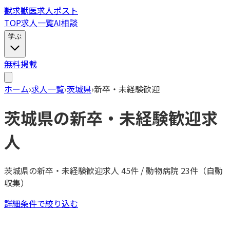
獣
求
獣医求人ポスト
TOP
求人一覧
AI相談
学ぶ
無料掲載
ホーム
›
求人一覧
›
茨城県
›
新卒・未経験歓迎
茨城県
の
新卒・未経験歓迎
求
人
茨城県
の
新卒・未経験歓迎
求人
45
件 / 動物病院
23
件（自動
収集）
詳細条件で絞り込む