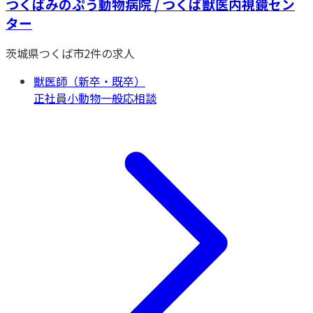
つくばみのぷう動物病院 / つくば獣医内視鏡セン
ター
茨城県
つくば市
2
件の求人
獣医師（新卒・既卒）
正社員
小動物一般
応相談