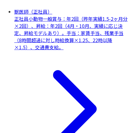
獣医師（正社員）
正社員
小動物一般
賞与：年2回（昨年実績1.5-2ヶ月分
×2回）、昇給：年2回（4月・10月、実績に応じ決
定、昇給モデルあり）。手当：家賃手当、残業手当
（8時間超過に対し時給換算×1.25、22時以降
×1.5）、交通費支給。