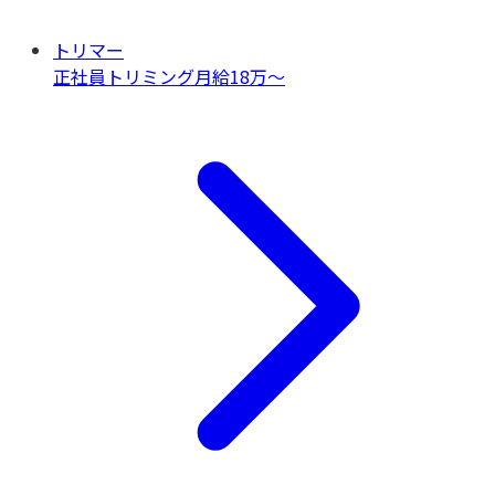
トリマー
正社員
トリミング
月給18万〜