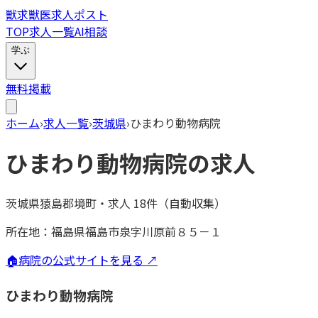
獣
求
獣医求人ポスト
TOP
求人一覧
AI相談
学ぶ
無料掲載
ホーム
›
求人一覧
›
茨城県
›
ひまわり動物病院
ひまわり動物病院
の求人
茨城県猿島郡境町
・
求人
18
件（自動収集）
所在地：
福島県福島市泉字川原前８５－１
🏠
病院の公式サイトを見る ↗
ひまわり動物病院