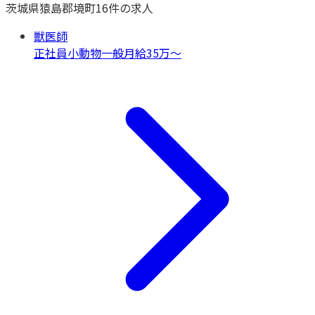
茨城県
猿島郡境町
16
件の求人
獣医師
正社員
小動物一般
月給35万〜