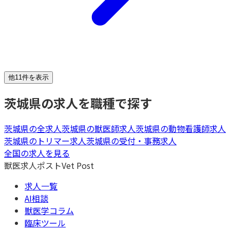
他11件を表示
茨城県
の求人を職種で探す
茨城県
の全求人
茨城県
の
獣医師
求人
茨城県
の
動物看護師
求人
茨城県
の
トリマー
求人
茨城県
の
受付・事務
求人
全国の求人を見る
獣医求人ポスト
Vet Post
求人一覧
AI相談
獣医学コラム
臨床ツール