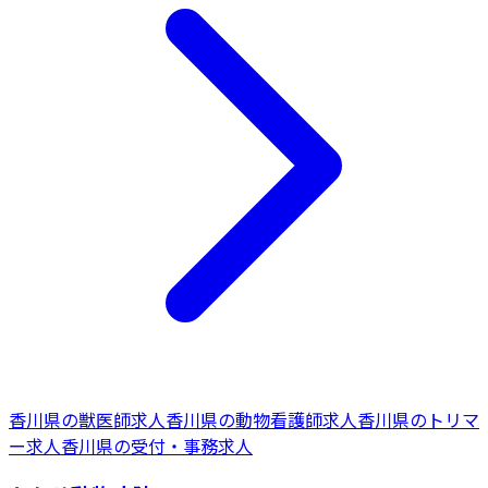
香川県
の
獣医師
求人
香川県
の
動物看護師
求人
香川県
の
トリマ
ー
求人
香川県
の
受付・事務
求人