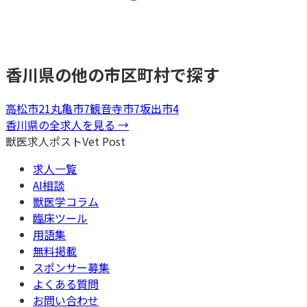
香川県
の他の市区町村で探す
高松市
21
丸亀市
7
観音寺市
7
坂出市
4
香川県
の全求人を見る →
獣医求人ポスト
Vet Post
求人一覧
AI相談
獣医学コラム
臨床ツール
用語集
無料掲載
スポンサー募集
よくある質問
お問い合わせ