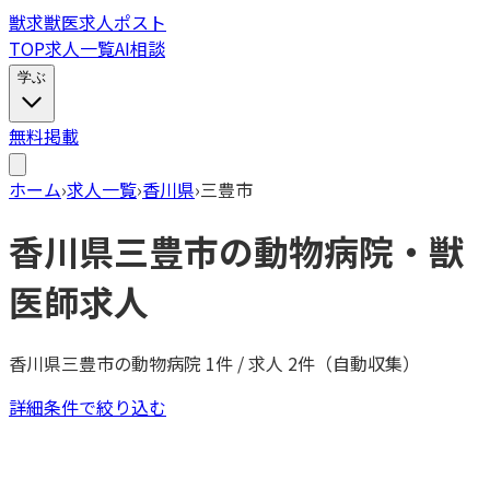
獣
求
獣医求人ポスト
TOP
求人一覧
AI相談
学ぶ
無料掲載
ホーム
›
求人一覧
›
香川県
›
三豊市
香川県
三豊市
の動物病院・獣
医師求人
香川県
三豊市
の動物病院
1
件 / 求人
2
件（自動収集）
詳細条件で絞り込む