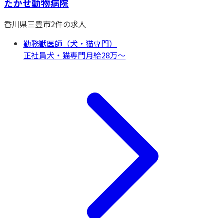
たかせ動物病院
香川県
三豊市
2
件の求人
勤務獣医師（犬・猫専門）
正社員
犬・猫専門
月給28万〜