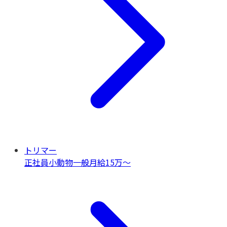
トリマー
正社員
小動物一般
月給15万〜