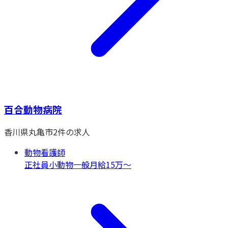
百合動物病院
香川県
丸亀市
2
件の求人
動物看護師
正社員
小動物一般
月給15万〜