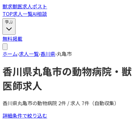
獣
求
獣医求人ポスト
TOP
求人一覧
AI相談
学ぶ
無料掲載
ホーム
›
求人一覧
›
香川県
›
丸亀市
香川県
丸亀市
の動物病院・獣
医師求人
香川県
丸亀市
の動物病院
2
件 / 求人
7
件（自動収集）
詳細条件で絞り込む