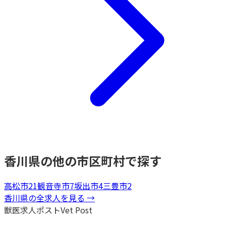
香川県
の他の市区町村で探す
高松市
21
観音寺市
7
坂出市
4
三豊市
2
香川県
の全求人を見る →
獣医求人ポスト
Vet Post