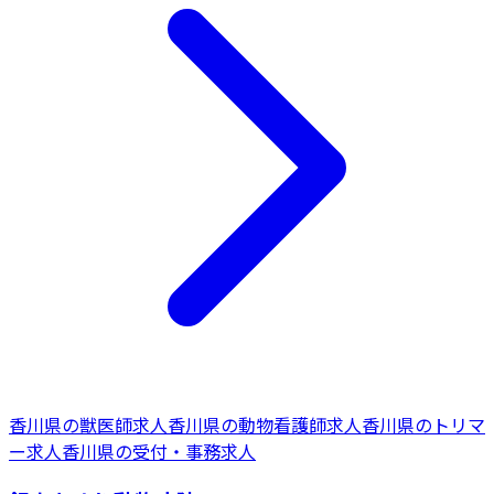
香川県
の
獣医師
求人
香川県
の
動物看護師
求人
香川県
の
トリマ
ー
求人
香川県
の
受付・事務
求人