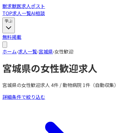
獣
求
獣医求人ポスト
TOP
求人一覧
AI相談
学ぶ
無料掲載
ホーム
›
求人一覧
›
宮城県
›
女性歓迎
宮城県
の
女性歓迎
求人
宮城県
の
女性歓迎
求人
4
件 / 動物病院
1
件（自動収集）
詳細条件で絞り込む