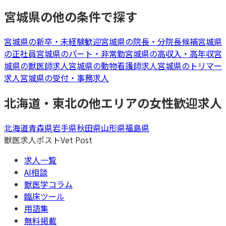
宮城県
の他の条件で探す
宮城県
の
新卒・未経験歓迎
宮城県
の
院長・分院長候補
宮城県
の
正社員
宮城県
の
パート・非常勤
宮城県
の
高収入・高年収
宮
城県
の
獣医師
求人
宮城県
の
動物看護師
求人
宮城県
の
トリマー
求人
宮城県
の
受付・事務
求人
北海道・東北
の他エリアの
女性歓迎
求人
北海道
青森県
岩手県
秋田県
山形県
福島県
獣医求人ポスト
Vet Post
求人一覧
AI相談
獣医学コラム
臨床ツール
用語集
無料掲載