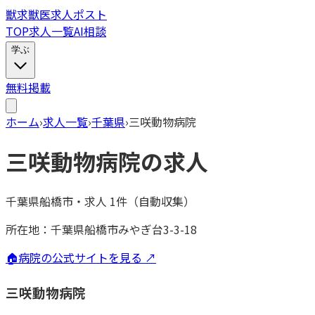
獣
求
獣医求人ポスト
TOP
求人一覧
AI相談
学ぶ
無料掲載
ホーム
›
求人一覧
›
千葉県
›
三咲動物病院
三咲動物病院
の求人
千葉県船橋市
・
求人
1
件（自動収集）
所在地：
千葉県船橋市みやぎ台3-3-18
🏠
病院の公式サイトを見る ↗
三咲動物病院