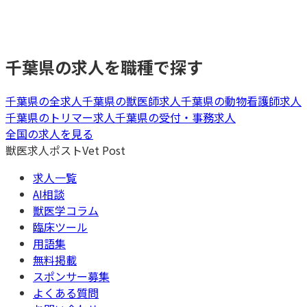
千葉県
の求人を職種で探す
千葉県
の全求人
千葉県
の
獣医師
求人
千葉県
の
動物看護師
求人
千葉県
の
トリマー
求人
千葉県
の
受付・事務
求人
全国の求人を見る
獣医求人ポスト
Vet Post
求人一覧
AI相談
獣医学コラム
臨床ツール
用語集
無料掲載
スポンサー募集
よくある質問