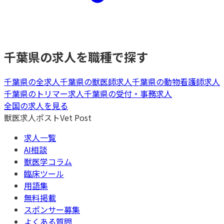
千葉県
の求人を職種で探す
千葉県
の全求人
千葉県
の
獣医師
求人
千葉県
の
動物看護師
求人
千葉県
の
トリマー
求人
千葉県
の
受付・事務
求人
全国の求人を見る
獣医求人ポスト
Vet Post
求人一覧
AI相談
獣医学コラム
臨床ツール
用語集
無料掲載
スポンサー募集
よくある質問