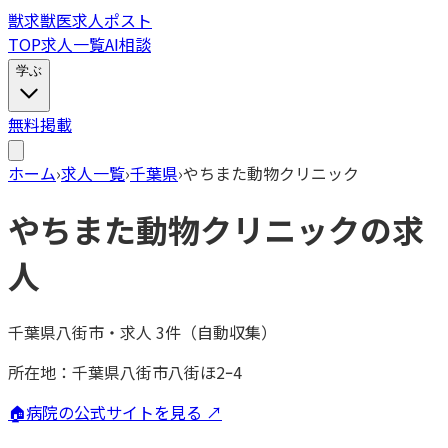
獣
求
獣医求人ポスト
TOP
求人一覧
AI相談
学ぶ
無料掲載
ホーム
›
求人一覧
›
千葉県
›
やちまた動物クリニック
やちまた動物クリニック
の求
人
千葉県八街市
・
求人
3
件（自動収集）
所在地：
千葉県八街市八街ほ2ｰ4
🏠
病院の公式サイトを見る ↗