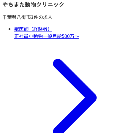
やちまた動物クリニック
千葉県
八街市
3
件の求人
獣医師（経験者）
正社員
小動物一般
月給500万〜