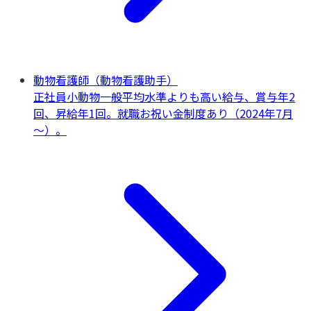
動物看護師（動物看護助手）
正社員
小動物一般
平均水準よりも高い給与、賞与年2
回、昇給年1回。就職お祝い金制度あり（2024年7月
～）。