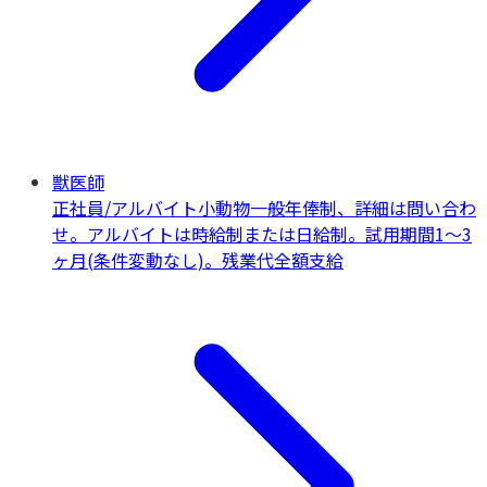
獣医師
正社員/アルバイト
小動物一般
年俸制、詳細は問い合わ
せ。アルバイトは時給制または日給制。試用期間1〜3
ヶ月(条件変動なし)。残業代全額支給