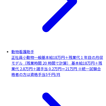
動物看護助手
正社員
小動物一般
基本給18万円＋残業代 1 年目の月収
モデル（残業時間 20 時間で計算） 基本給18万円＋残
業代 2.8万円＋諸手当 0.2万円＝21万円 ※統一試験合
格者の方は資格手当5千円/月