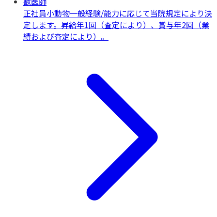
獣医師
正社員
小動物一般
経験/能力に応じて当院規定により決
定します。昇給年1回（査定により）、賞与年2回（業
績および査定により）。