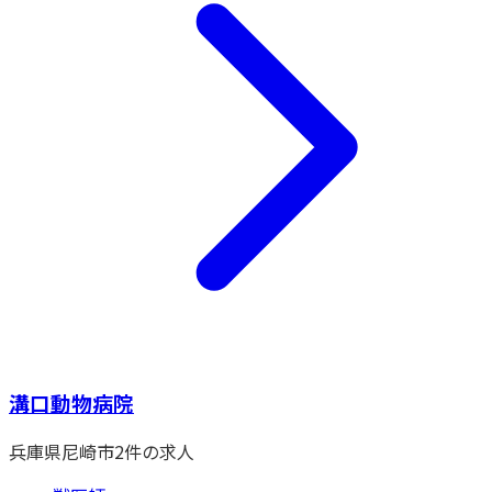
溝口動物病院
兵庫県
尼崎市
2
件の求人