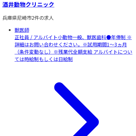
酒井動物クリニック
兵庫県
尼崎市
2
件の求人
獣医師
正社員 / アルバイト
小動物一般、獣医歯科
●年俸制 ※
詳細はお問い合わせください。※試用期間1～3ヵ月
（条件変動なし）※残業代全額支給 アルバイトについ
ては時給制もしくは日給制