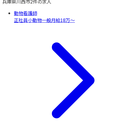
兵庫県
川西市
2
件の求人
動物看護師
正社員
小動物一般
月給18万〜