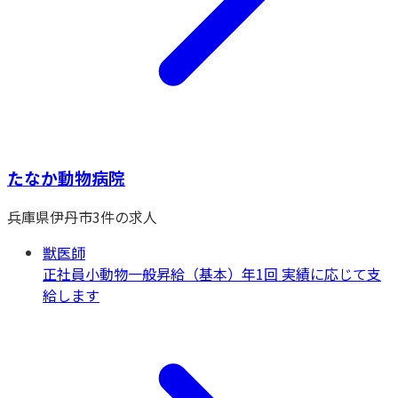
たなか動物病院
兵庫県
伊丹市
3
件の求人
獣医師
正社員
小動物一般
昇給（基本）年1回 実績に応じて支
給します