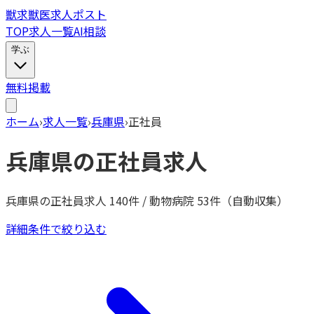
獣
求
獣医求人ポスト
TOP
求人一覧
AI相談
学ぶ
無料掲載
ホーム
›
求人一覧
›
兵庫県
›
正社員
兵庫県
の
正社員
求人
兵庫県
の
正社員
求人
140
件 / 動物病院
53
件（自動収集）
詳細条件で絞り込む