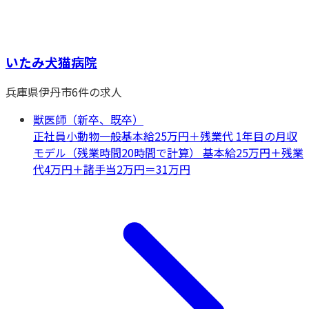
いたみ犬猫病院
兵庫県
伊丹市
6
件の求人
獣医師（新卒、既卒）
正社員
小動物一般
基本給25万円＋残業代 1年目の月収
モデル（残業時間20時間で計算） 基本給25万円＋残業
代4万円＋諸手当2万円＝31万円