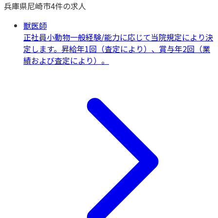
兵庫県
尼崎市
4
件の求人
獣医師
正社員
小動物一般
経験/能力に応じて当院規定により決
定します。昇給年1回（査定により）、賞与年2回（業
績および査定により）。