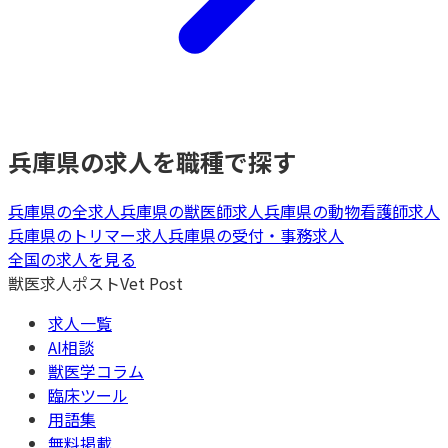
兵庫県
の求人を職種で探す
兵庫県
の全求人
兵庫県
の
獣医師
求人
兵庫県
の
動物看護師
求人
兵庫県
の
トリマー
求人
兵庫県
の
受付・事務
求人
全国の求人を見る
獣医求人ポスト
Vet Post
求人一覧
AI相談
獣医学コラム
臨床ツール
用語集
無料掲載