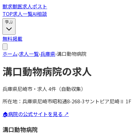
獣
求
獣医求人ポスト
TOP
求人一覧
AI相談
学ぶ
無料掲載
ホーム
›
求人一覧
›
兵庫県
›
溝口動物病院
溝口動物病院
の求人
兵庫県尼崎市
・
求人
4
件（自動収集）
所在地：
兵庫県尼崎市昭和通8-268-3サントピア尼崎Ⅱ 1F
🏠
病院の公式サイトを見る ↗
溝口動物病院