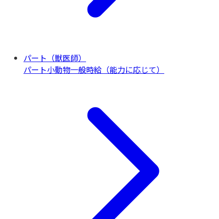
パート（獣医師）
パート
小動物一般
時給（能力に応じて）