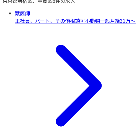
東京都
新宿区、豊島区
6
件の求人
獣医師
正社員、パート、その他相談可
小動物一般
月給31万〜