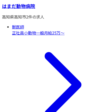
はまだ動物病院
高知県
高知市
2
件の求人
獣医師
正社員
小動物一般
月給25万〜