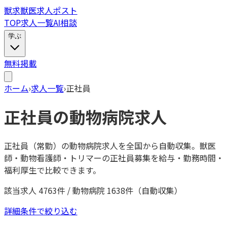
獣
求
獣医求人ポスト
TOP
求人一覧
AI相談
学ぶ
無料掲載
ホーム
›
求人一覧
›
正社員
正社員の動物病院求人
正社員（常勤）の動物病院求人を全国から自動収集。獣医
師・動物看護師・トリマーの正社員募集を給与・勤務時間・
福利厚生で比較できます。
該当求人
4763
件 / 動物病院
1638
件（自動収集）
詳細条件で絞り込む