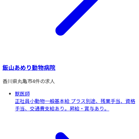
飯山あめり動物病院
香川県
丸亀市
4
件の求人
獣医師
正社員
小動物一般
基本給 プラス別途、残業手当、資格
手当、交通費支給あり。昇給・賞与あり。