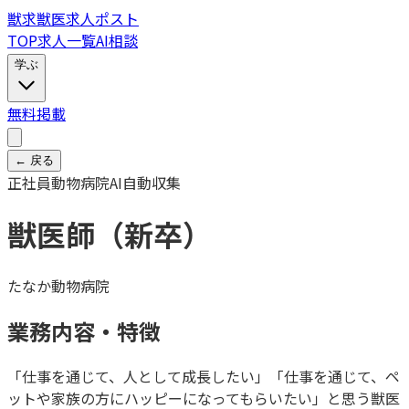
獣
求
獣医求人ポスト
TOP
求人一覧
AI相談
学ぶ
無料掲載
← 戻る
正社員
動物病院
AI自動収集
獣医師（新卒）
たなか動物病院
業務内容・特徴
「仕事を通じて、人として成長したい」「仕事を通じて、ペ
ットや家族の方にハッピーになってもらいたい」と思う獣医