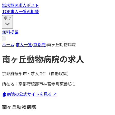
獣
求
獣医求人ポスト
TOP
求人一覧
AI相談
学ぶ
無料掲載
ホーム
›
求人一覧
›
京都府
›
南ヶ丘動物病院
南ヶ丘動物病院
の求人
京都府綾部市
・
求人
2
件（自動収集）
所在地：
京都府綾部市神宮寺町東善坊１
🏠
病院の公式サイトを見る ↗
南ヶ丘動物病院