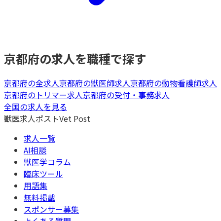
京都府
の求人を職種で探す
京都府
の全求人
京都府
の
獣医師
求人
京都府
の
動物看護師
求人
京都府
の
トリマー
求人
京都府
の
受付・事務
求人
全国の求人を見る
獣医求人ポスト
Vet Post
求人一覧
AI相談
獣医学コラム
臨床ツール
用語集
無料掲載
スポンサー募集