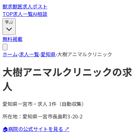
獣
求
獣医求人ポスト
TOP
求人一覧
AI相談
学ぶ
無料掲載
ホーム
›
求人一覧
›
愛知県
›
大樹アニマルクリニック
大樹アニマルクリニック
の求
人
愛知県一宮市
・
求人
3
件（自動収集）
所在地：
愛知県一宮市長島町3-20-2
🏠
病院の公式サイトを見る ↗