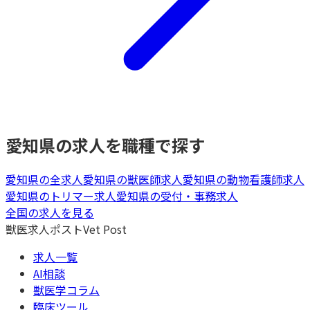
愛知県
の求人を職種で探す
愛知県
の全求人
愛知県
の
獣医師
求人
愛知県
の
動物看護師
求人
愛知県
の
トリマー
求人
愛知県
の
受付・事務
求人
全国の求人を見る
獣医求人ポスト
Vet Post
求人一覧
AI相談
獣医学コラム
臨床ツール