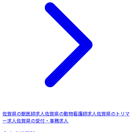
佐賀県
の
獣医師
求人
佐賀県
の
動物看護師
求人
佐賀県
の
トリマ
ー
求人
佐賀県
の
受付・事務
求人