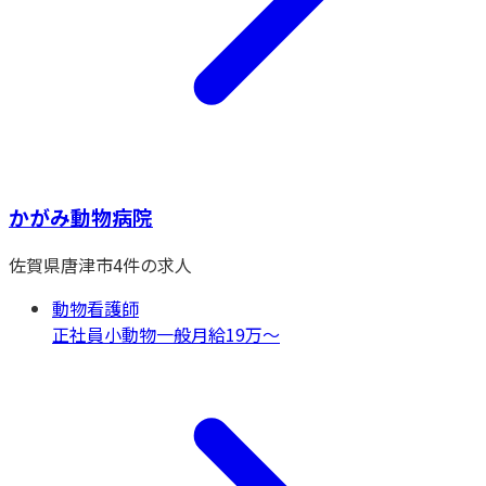
かがみ動物病院
佐賀県
唐津市
4
件の求人
動物看護師
正社員
小動物一般
月給19万〜