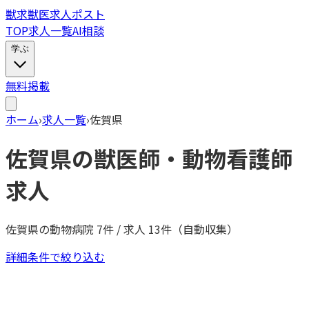
獣
求
獣医求人ポスト
TOP
求人一覧
AI相談
学ぶ
無料掲載
ホーム
›
求人一覧
›
佐賀県
佐賀県
の獣医師・動物看護師
求人
佐賀県
の動物病院
7
件 / 求人
13
件（自動収集）
詳細条件で絞り込む