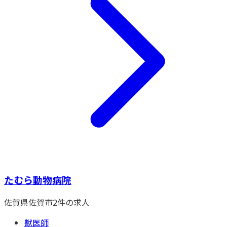
たむら動物病院
佐賀県
佐賀市
2
件の求人
獣医師