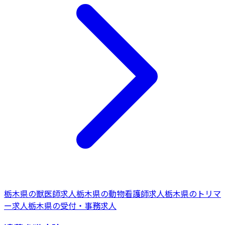
栃木県
の
獣医師
求人
栃木県
の
動物看護師
求人
栃木県
の
トリマ
ー
求人
栃木県
の
受付・事務
求人