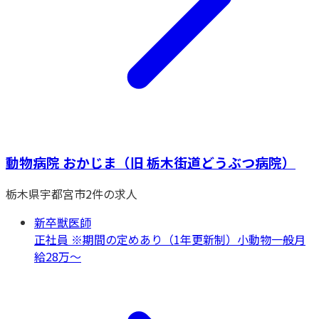
動物病院 おかじま（旧 栃木街道どうぶつ病院）
栃木県
宇都宮市
2
件の求人
新卒獣医師
正社員 ※期間の定めあり（1年更新制）
小動物一般
月
給28万〜