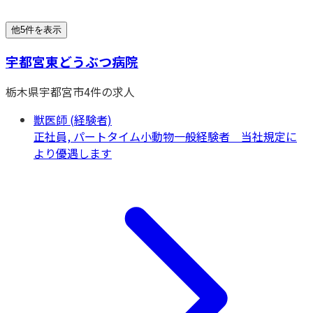
他5件を表示
宇都宮東どうぶつ病院
栃木県
宇都宮市
4
件の求人
獣医師 (経験者)
正社員, パートタイム
小動物一般
経験者 当社規定に
より優遇します