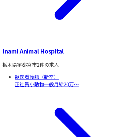
Inami Animal Hospital
栃木県
宇都宮市
2
件の求人
獣医看護師（新卒）
正社員
小動物一般
月給20万〜