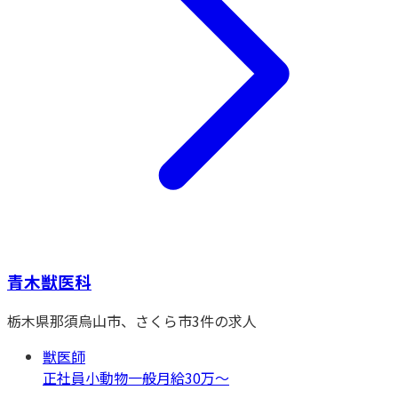
青木獣医科
栃木県
那須烏山市、さくら市
3
件の求人
獣医師
正社員
小動物一般
月給30万〜