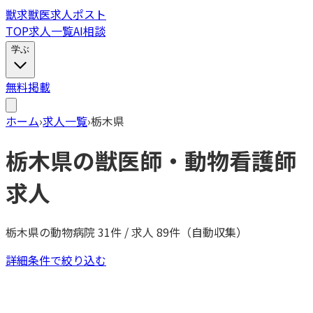
獣
求
獣医求人ポスト
TOP
求人一覧
AI相談
学ぶ
無料掲載
ホーム
›
求人一覧
›
栃木県
栃木県
の獣医師・動物看護師
求人
栃木県
の動物病院
31
件 / 求人
89
件（自動収集）
詳細条件で絞り込む