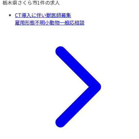
栃木県
さくら市
1
件の求人
CT導入に伴い獣医師募集
雇用形態不明
小動物一般
応相談