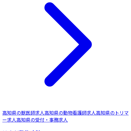
高知県
の
獣医師
求人
高知県
の
動物看護師
求人
高知県
の
トリマ
ー
求人
高知県
の
受付・事務
求人