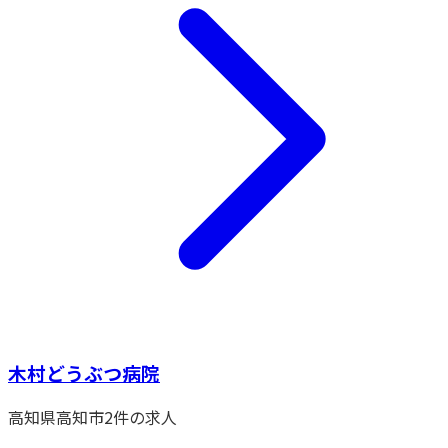
木村どうぶつ病院
高知県
高知市
2
件の求人