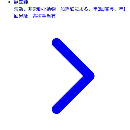
獣医師
常勤、非常勤
小動物一般
経験による、年2回賞与、年1
回昇給、各種手当有