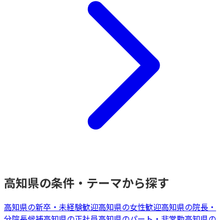
高知県
の条件・テーマから探す
高知県
の
新卒・未経験歓迎
高知県
の
女性歓迎
高知県
の
院長・
分院長候補
高知県
の
正社員
高知県
の
パート・非常勤
高知県
の