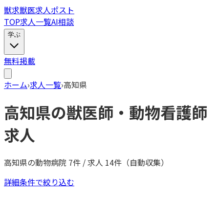
獣
求
獣医求人ポスト
TOP
求人一覧
AI相談
学ぶ
無料掲載
ホーム
›
求人一覧
›
高知県
高知県
の獣医師・動物看護師
求人
高知県
の動物病院
7
件 / 求人
14
件（自動収集）
詳細条件で絞り込む