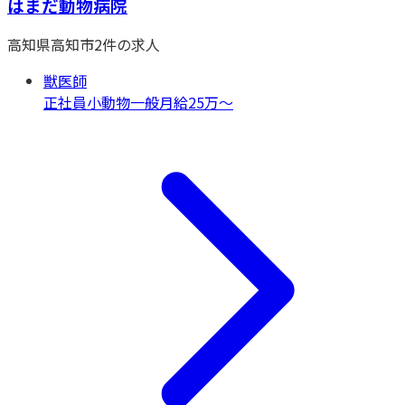
はまだ動物病院
高知県
高知市
2
件の求人
獣医師
正社員
小動物一般
月給25万〜