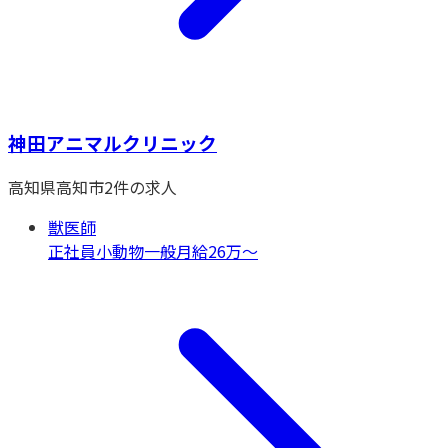
神田アニマルクリニック
高知県
高知市
2
件の求人
獣医師
正社員
小動物一般
月給26万〜