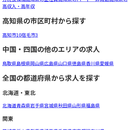
高収入・高年収
高知県
の市区町村から探す
高知市
10
宿毛市
3
中国・四国
の他のエリアの求人
鳥取県
島根県
岡山県
広島県
山口県
徳島県
香川県
愛媛県
全国の都道府県から求人を探す
北海道・東北
北海道
青森県
岩手県
宮城県
秋田県
山形県
福島県
関東