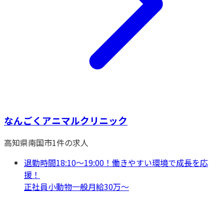
なんごくアニマルクリニック
高知県
南国市
1
件の求人
退勤時間18:10～19:00！働きやすい環境で成長を応
援！
正社員
小動物一般
月給30万〜