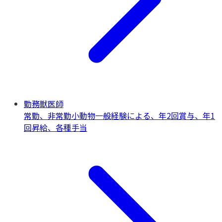
勤務獣医師
常勤、非常勤
小動物一般
経験による、年2回賞与、年1
回昇給、各種手当