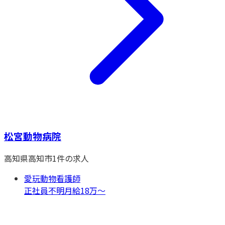
松宮動物病院
高知県
高知市
1
件の求人
愛玩動物看護師
正社員
不明
月給18万〜