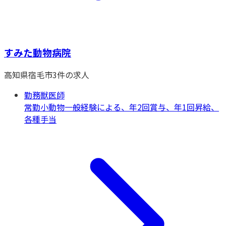
すみた動物病院
高知県
宿毛市
3
件の求人
勤務獣医師
常勤
小動物一般
経験による、年2回賞与、年1回昇給、
各種手当