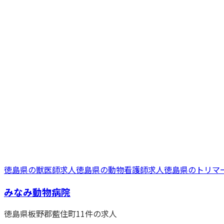
徳島県
の
獣医師
求人
徳島県
の
動物看護師
求人
徳島県
の
トリマ
みなみ動物病院
徳島県
板野郡藍住町
11
件の求人