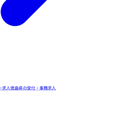
ー
求人
徳島県
の
受付・事務
求人