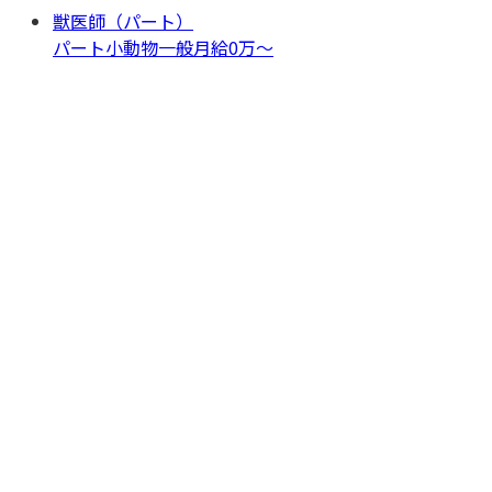
獣医師（パート）
パート
小動物一般
月給0万〜