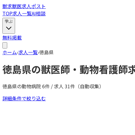
獣
求
獣医求人ポスト
TOP
求人一覧
AI相談
学ぶ
無料掲載
ホーム
›
求人一覧
›
徳島県
徳島県
の獣医師・動物看護師
徳島県
の動物病院
6
件 / 求人
31
件（自動収集）
詳細条件で絞り込む