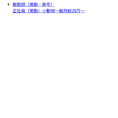
獣医師（常勤・新卒）
正社員（常勤）
小動物一般
月給28万〜