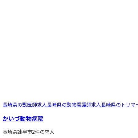
長崎県
の
獣医師
求人
長崎県
の
動物看護師
求人
長崎県
の
トリマ
かいづ動物病院
長崎県
諫早市
2
件の求人