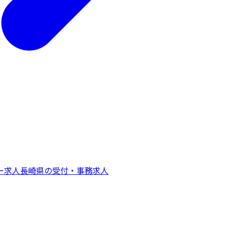
ー
求人
長崎県
の
受付・事務
求人