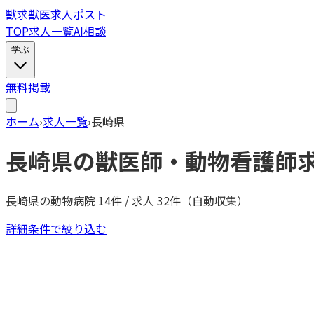
獣
求
獣医求人ポスト
TOP
求人一覧
AI相談
学ぶ
無料掲載
ホーム
›
求人一覧
›
長崎県
長崎県
の獣医師・動物看護師
長崎県
の動物病院
14
件 / 求人
32
件（自動収集）
詳細条件で絞り込む