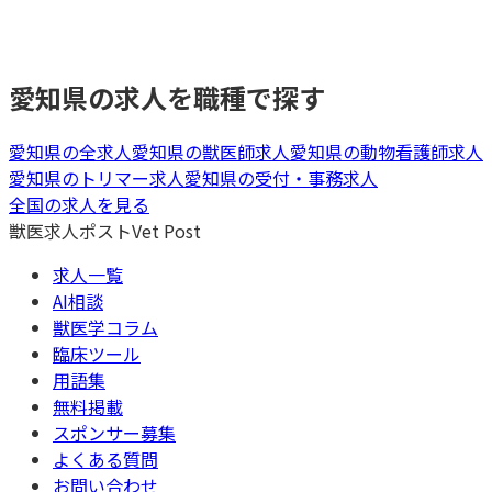
愛知県
の求人を職種で探す
愛知県
の全求人
愛知県
の
獣医師
求人
愛知県
の
動物看護師
求人
愛知県
の
トリマー
求人
愛知県
の
受付・事務
求人
全国の求人を見る
獣医求人ポスト
Vet Post
求人一覧
AI相談
獣医学コラム
臨床ツール
用語集
無料掲載
スポンサー募集
よくある質問
お問い合わせ