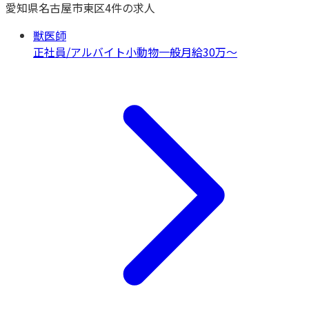
愛知県
名古屋市東区
4
件の求人
獣医師
正社員/アルバイト
小動物一般
月給30万〜