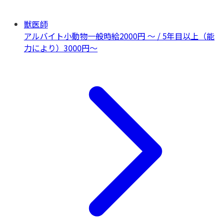
獣医師
アルバイト
小動物一般
時給2000円 〜 / 5年目以上（能
力により）3000円〜