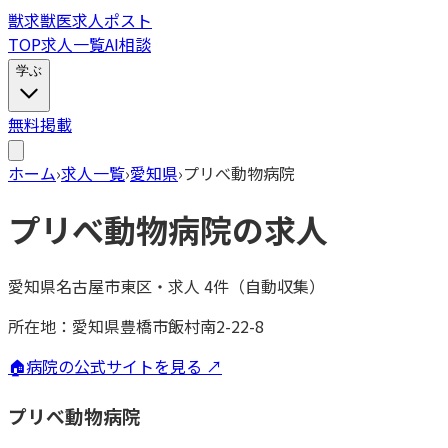
獣
求
獣医求人ポスト
TOP
求人一覧
AI相談
学ぶ
無料掲載
ホーム
›
求人一覧
›
愛知県
›
プリべ動物病院
プリべ動物病院
の求人
愛知県名古屋市東区
・
求人
4
件（自動収集）
所在地：
愛知県豊橋市飯村南2-22-8
🏠
病院の公式サイトを見る ↗
プリべ動物病院