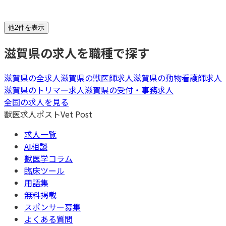
他2件を表示
滋賀県
の求人を職種で探す
滋賀県
の全求人
滋賀県
の
獣医師
求人
滋賀県
の
動物看護師
求人
滋賀県
の
トリマー
求人
滋賀県
の
受付・事務
求人
全国の求人を見る
獣医求人ポスト
Vet Post
求人一覧
AI相談
獣医学コラム
臨床ツール
用語集
無料掲載
スポンサー募集
よくある質問