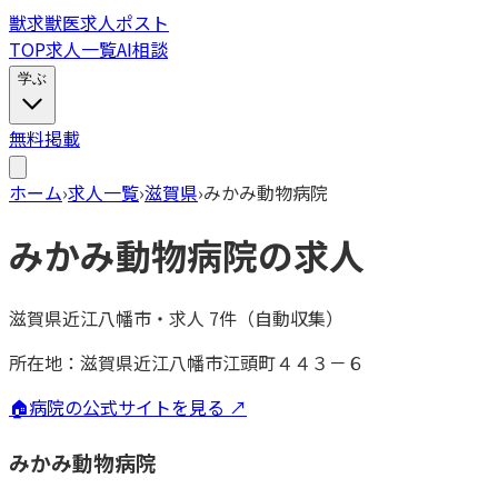
獣
求
獣医求人ポスト
TOP
求人一覧
AI相談
学ぶ
無料掲載
ホーム
›
求人一覧
›
滋賀県
›
みかみ動物病院
みかみ動物病院
の求人
滋賀県近江八幡市
・
求人
7
件（自動収集）
所在地：
滋賀県近江八幡市江頭町４４３－６
🏠
病院の公式サイトを見る ↗
みかみ動物病院