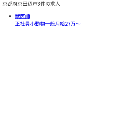
京都府
京田辺市
3
件の求人
獣医師
正社員
小動物一般
月給27万〜