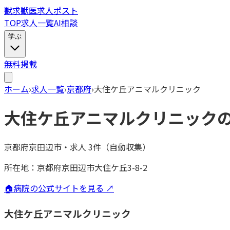
獣
求
獣医求人ポスト
TOP
求人一覧
AI相談
学ぶ
無料掲載
ホーム
›
求人一覧
›
京都府
›
大住ケ丘アニマルクリニック
大住ケ丘アニマルクリニック
京都府京田辺市
・
求人
3
件（自動収集）
所在地：
京都府京田辺市大住ケ丘3-8-2
🏠
病院の公式サイトを見る ↗
大住ケ丘アニマルクリニック