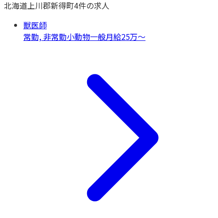
北海道
上川郡新得町
4
件の求人
獣医師
常勤, 非常勤
小動物一般
月給25万〜