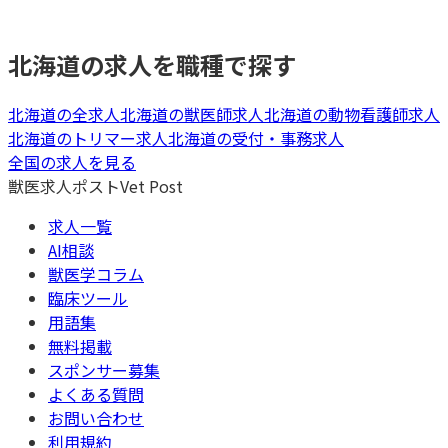
北海道
の求人を職種で探す
北海道
の全求人
北海道
の
獣医師
求人
北海道
の
動物看護師
求人
北海道
の
トリマー
求人
北海道
の
受付・事務
求人
全国の求人を見る
獣医求人ポスト
Vet Post
求人一覧
AI相談
獣医学コラム
臨床ツール
用語集
無料掲載
スポンサー募集
よくある質問
お問い合わせ
利用規約