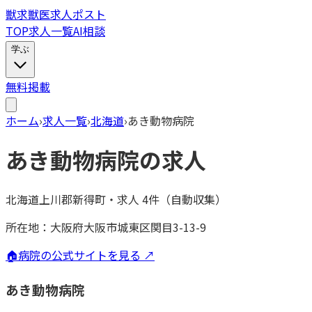
獣
求
獣医求人ポスト
TOP
求人一覧
AI相談
学ぶ
無料掲載
ホーム
›
求人一覧
›
北海道
›
あき動物病院
あき動物病院
の求人
北海道上川郡新得町
・
求人
4
件（自動収集）
所在地：
大阪府大阪市城東区関目3-13-9
🏠
病院の公式サイトを見る ↗
あき動物病院