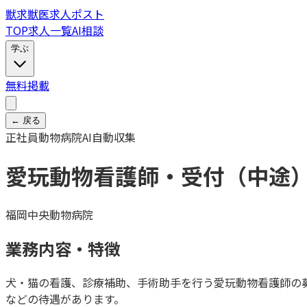
獣
求
獣医求人ポスト
TOP
求人一覧
AI相談
学ぶ
無料掲載
← 戻る
正社員
動物病院
AI自動収集
愛玩動物看護師・受付（中途
福岡中央動物病院
業務内容・特徴
犬・猫の看護、診療補助、手術助手を行う愛玩動物看護師の
などの待遇があります。