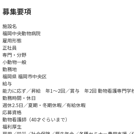
募集要項
施設名
福岡中央動物病院
雇用形態
正社員
専門・分野
小動物一般
勤務地
福岡県 福岡市中央区
給与
能力に応ず／昇給 年1〜2回／賞与 年2回 動物看護専門学校新卒
勤務時間・休日
週休2.5日／夏期・冬期休暇／有給休暇
応募資格
動物看護師（40才ぐらいまで）
福利厚生
雇用／労災／社会保険／厚生年金／各種セミナー費用支援／