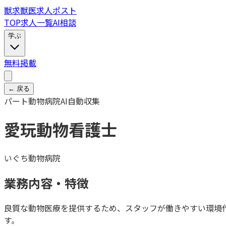
獣
求
獣医求人ポスト
TOP
求人一覧
AI相談
学ぶ
無料掲載
← 戻る
パート
動物病院
AI自動収集
愛玩動物看護士
いぐち動物病院
業務内容・特徴
良質な動物医療を提供するため、スタッフが働きやすい環境
す。