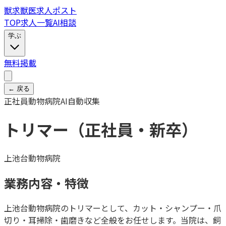
獣
求
獣医求人ポスト
TOP
求人一覧
AI相談
学ぶ
無料掲載
← 戻る
正社員
動物病院
AI自動収集
トリマー（正社員・新卒）
上池台動物病院
業務内容・特徴
上池台動物病院のトリマーとして、カット・シャンプー・爪
切り・耳掃除・歯磨きなど全般をお任せします。当院は、飼