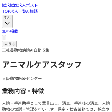
獣
求
獣医求人ポスト
TOP
求人一覧
AI相談
学ぶ
無料掲載
← 戻る
正社員
動物病院
AI自動収集
アニマルケアスタッフ
大阪動物医療センター
業務内容・特徴
入院・手術助手として器具出し、消毒、手術後の消毒、入院
動物の世話・管理を行います。保定・検査業務では、採血や