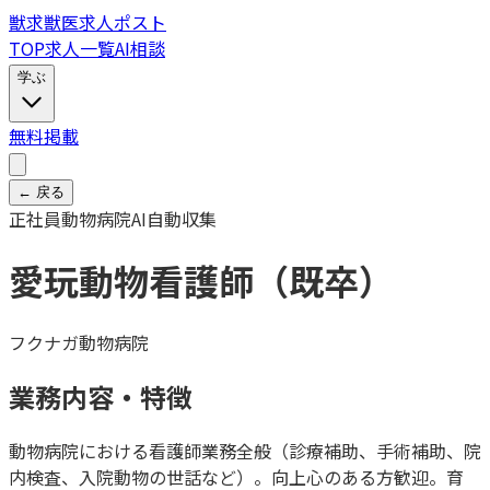
獣
求
獣医求人ポスト
TOP
求人一覧
AI相談
学ぶ
無料掲載
← 戻る
正社員
動物病院
AI自動収集
愛玩動物看護師（既卒）
フクナガ動物病院
業務内容・特徴
動物病院における看護師業務全般（診療補助、手術補助、院
内検査、入院動物の世話など）。向上心のある方歓迎。育