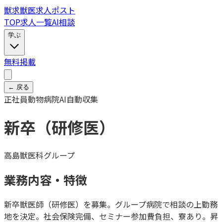
獣
求
獣医求人ポスト
TOP
求人一覧
AI相談
学ぶ
無料掲載
← 戻る
正社員
動物病院
AI自動収集
新卒（研修医）
高島獣医科グループ
業務内容・特徴
新卒獣医師（研修医）を募集。グループ病院で相談の上勤務
地を決定。社会保険完備、セミナー参加費負担、寮あり。昇