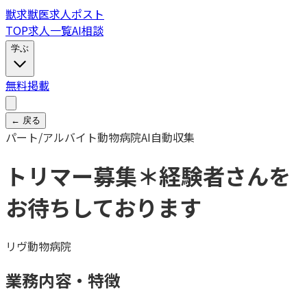
獣
求
獣医求人ポスト
TOP
求人一覧
AI相談
学ぶ
無料掲載
← 戻る
パート/アルバイト
動物病院
AI自動収集
トリマー募集＊経験者さんを
お待ちしております
リヴ動物病院
業務内容・特徴