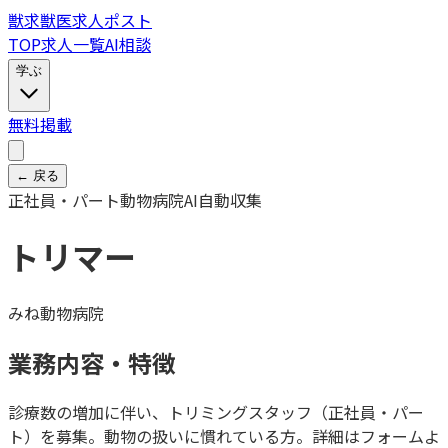
獣
求
獣医求人ポスト
TOP
求人一覧
AI相談
学ぶ
無料掲載
← 戻る
正社員・パート
動物病院
AI自動収集
トリマー
みね動物病院
業務内容・特徴
診療数の増加に伴い、トリミングスタッフ（正社員・パー
ト）を募集。動物の扱いに慣れている方。詳細はフォームよ