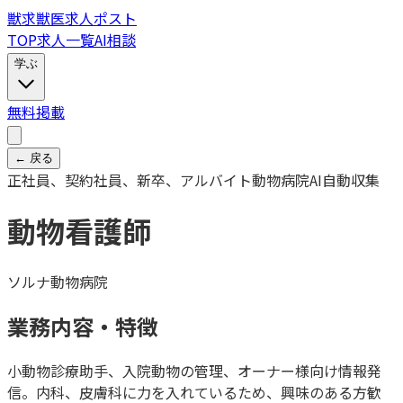
獣
求
獣医求人ポスト
TOP
求人一覧
AI相談
学ぶ
無料掲載
← 戻る
正社員、契約社員、新卒、アルバイト
動物病院
AI自動収集
動物看護師
ソルナ動物病院
業務内容・特徴
小動物診療助手、入院動物の管理、オーナー様向け情報発
信。内科、皮膚科に力を入れているため、興味のある方歓