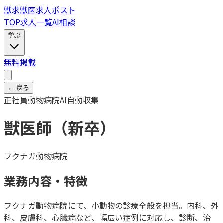
獣
求
獣医求人ポスト
TOP
求人一覧
AI相談
学ぶ
無料掲載
← 戻る
正社員
動物病院
AI自動収集
獣医師（新卒）
フクナガ動物病院
業務内容・特徴
フクナガ動物病院にて、小動物の診療全般を担当。内科、外
科、皮膚科、心臓病など、幅広い症例に対応し、診断、治