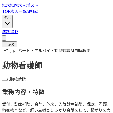
獣
求
獣医求人ポスト
TOP
求人一覧
AI相談
学ぶ
無料掲載
← 戻る
正社員、パート・アルバイト
動物病院
AI自動収集
動物看護師
エム動物病院
業務内容・特徴
受付、診療補助、会計、外来、入院診療補助、保定、看護、
精密検査など。飼い主様としっかり会話をして、繋がりを大