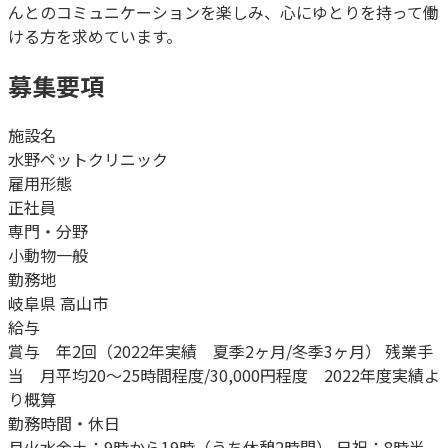
んとのコミュニケーションを楽しみ、心にゆとりを持って働
ける方を求めています。
募集要項
施設名
水野ペットクリニック
雇用形態
正社員
専門・分野
小動物一般
勤務地
岐阜県 高山市
給与
賞与 年2回（2022年実績 夏季2ヶ月/冬季3ヶ月） 残業手
当 月平均20～25時間程度/30,000円程度 2022年度実績よ
り概算
勤務時間・休日
月火水金土：9時から19時（うち休憩2時間） 日祝：8時半