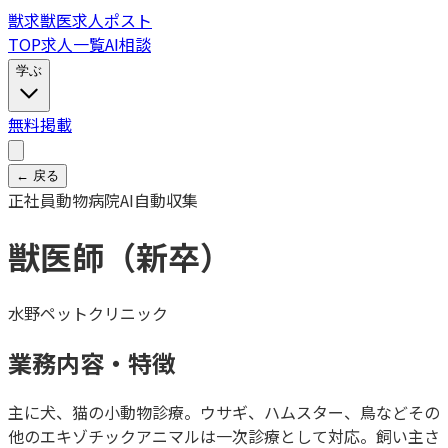
獣
求
獣医求人ポスト
TOP
求人一覧
AI相談
学ぶ
無料掲載
← 戻る
正社員
動物病院
AI自動収集
獣医師（新卒）
水野ペットクリニック
業務内容・特徴
主に犬、猫の小動物診療。ウサギ、ハムスター、鳥などその
他のエキゾチックアニマルは一次診療として対応。飼い主さ