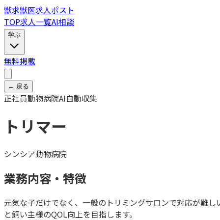
獣
求
獣医求人ポスト
TOP
求人一覧
AI相談
学ぶ
無料掲載
← 戻る
正社員
動物病院
AI自動収集
トリマー
シンシア動物病院
業務内容・特徴
元気な子だけでなく、一般のトリミングサロンで対応が難し
と飼い主様のQOL向上を目指します。