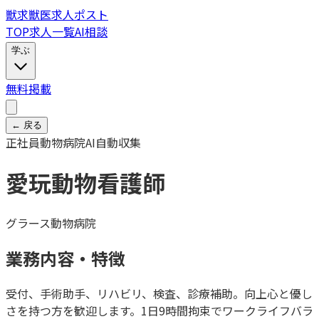
獣
求
獣医求人ポスト
TOP
求人一覧
AI相談
学ぶ
無料掲載
← 戻る
正社員
動物病院
AI自動収集
愛玩動物看護師
グラース動物病院
業務内容・特徴
受付、手術助手、リハビリ、検査、診療補助。向上心と優し
さを持つ方を歓迎します。1日9時間拘束でワークライフバラ