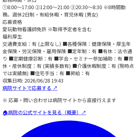
①8:00〜17:00 ②12:00〜21:00 ③20:30〜8:30 ※8時間勤
務。週休2日制・有給休暇・育児休暇 (男女)
応募資格
愛玩動物看護師免許 ※取得予定者を含む
福利厚生
交通費支給：有 (上限なし) ■各種保険：健康保険・厚生年
金保険・労災保険・雇用保険 ■定年制：有 ■有休：法令通
り ■定期健康診断：有 ■学会・セミナー参加補助：有 ■育
休・産休制度：有 (実績多数有) ■介護休暇制度：有 (現時点
では実績無) ■住宅手当：有 ■昇給：有
収集日時:
2026/06/28 19:43
病院サイトで応募する ↗
※ 応募・問い合わせは病院サイトから直接行えます
🏠
病院の公式サイトを見る（概要）↗