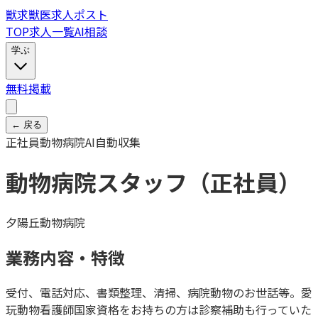
獣
求
獣医求人ポスト
TOP
求人一覧
AI相談
学ぶ
無料掲載
← 戻る
正社員
動物病院
AI自動収集
動物病院スタッフ（正社員）
夕陽丘動物病院
業務内容・特徴
受付、電話対応、書類整理、清掃、病院動物のお世話等。愛
玩動物看護師国家資格をお持ちの方は診察補助も行っていた