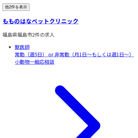
他2件を表示
もものはなペットクリニック
福島県
福島市
2
件の求人
獣医師
常勤（週5日） or 非常勤（月1日〜もしくは週1日〜）
小動物一般
応相談