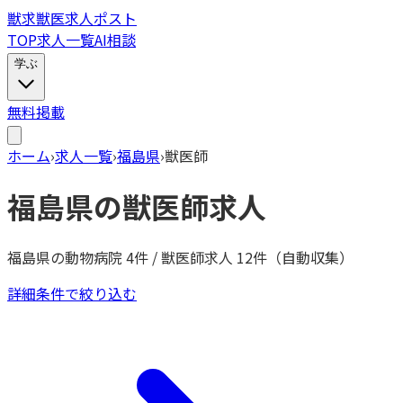
獣
求
獣医求人ポスト
TOP
求人一覧
AI相談
学ぶ
無料掲載
ホーム
›
求人一覧
›
福島県
›
獣医師
福島県
の
獣医師
求人
福島県
の動物病院
4
件 /
獣医師
求人
12
件（自動収集）
詳細条件で絞り込む