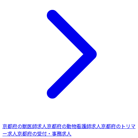
京都府
の
獣医師
求人
京都府
の
動物看護師
求人
京都府
の
トリマ
ー
求人
京都府
の
受付・事務
求人