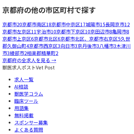
京都府
の他の市区町村で探す
京都市
20
京都市南区
18
京都市中京区
17
城陽市
15
長岡京市
12
京都市左京区
11
宇治市
10
京都市下京区
10
京田辺市
8
亀岡市
8
京都市上京区
6
京都市北区
6
京都市北区、京都市右京区
5
久世
郡久御山町
4
京都市西京区
3
向日市
3
京丹後市
3
八幡市
3
木津川
市
3
綾部市
2
相楽郡精華町
2
京都府
の全求人を見る →
獣医求人ポスト
Vet Post
求人一覧
AI相談
獣医学コラム
臨床ツール
用語集
無料掲載
スポンサー募集
よくある質問