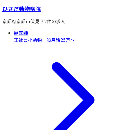
ひさだ動物病院
京都府
京都市伏見区
2
件の求人
獣医師
正社員
小動物一般
月給25万〜