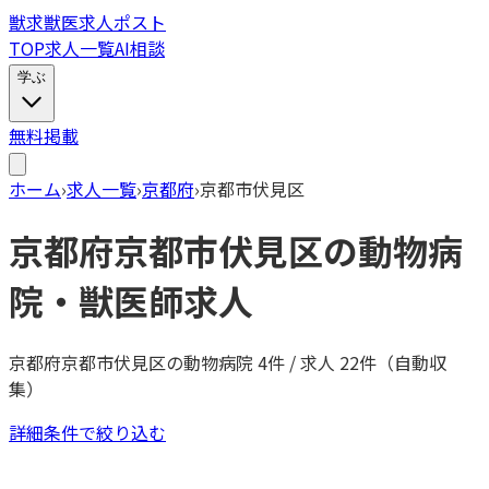
獣
求
獣医求人ポスト
TOP
求人一覧
AI相談
学ぶ
無料掲載
ホーム
›
求人一覧
›
京都府
›
京都市伏見区
京都府
京都市伏見区
の動物病
院・獣医師求人
京都府
京都市伏見区
の動物病院
4
件 / 求人
22
件（自動収
集）
詳細条件で絞り込む