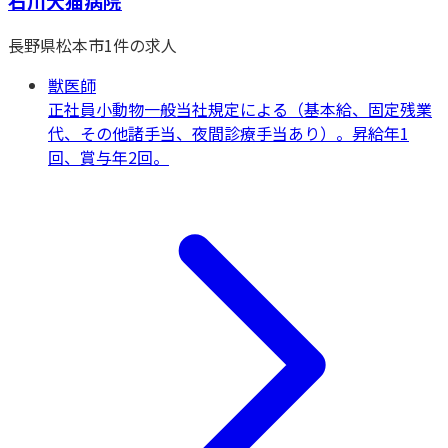
石川犬猫病院
長野県
松本市
1
件の求人
獣医師
正社員
小動物一般
当社規定による（基本給、固定残業
代、その他諸手当、夜間診療手当あり）。昇給年1
回、賞与年2回。