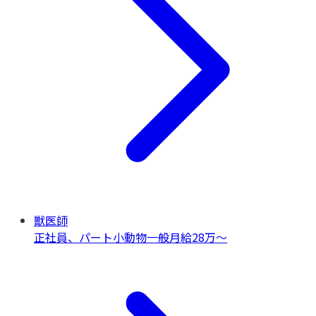
獣医師
正社員、パート
小動物一般
月給28万〜