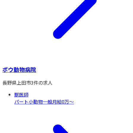
ポウ動物病院
長野県
上田市
3
件の求人
獣医師
パート
小動物一般
月給0万〜