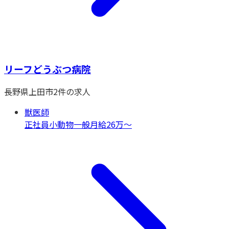
リーフどうぶつ病院
長野県
上田市
2
件の求人
獣医師
正社員
小動物一般
月給26万〜