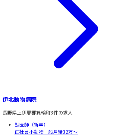
伊北動物病院
長野県
上伊那郡箕輪町
3
件の求人
獣医師（新卒）
正社員
小動物一般
月給32万〜