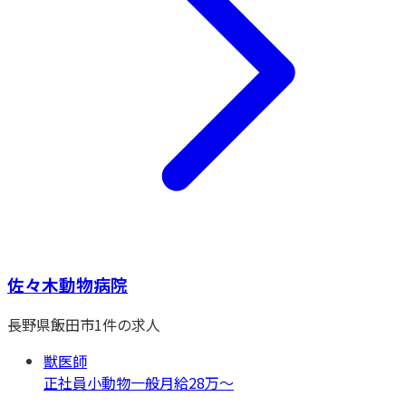
佐々木動物病院
長野県
飯田市
1
件の求人
獣医師
正社員
小動物一般
月給28万〜