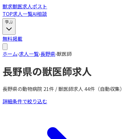
獣
求
獣医求人ポスト
TOP
求人一覧
AI相談
学ぶ
無料掲載
ホーム
›
求人一覧
›
長野県
›
獣医師
長野県
の
獣医師
求人
長野県
の動物病院
21
件 /
獣医師
求人
44
件（自動収集）
詳細条件で絞り込む