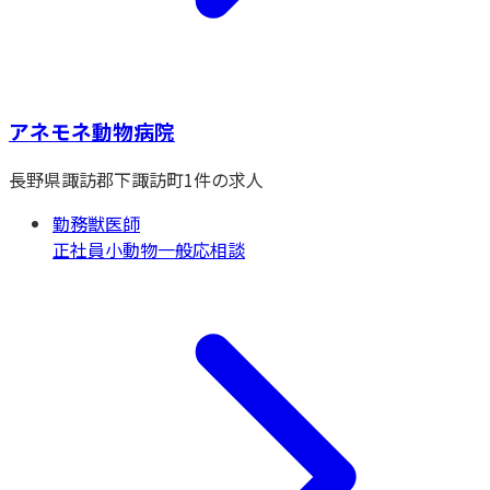
アネモネ動物病院
長野県
諏訪郡下諏訪町
1
件の求人
勤務獣医師
正社員
小動物一般
応相談