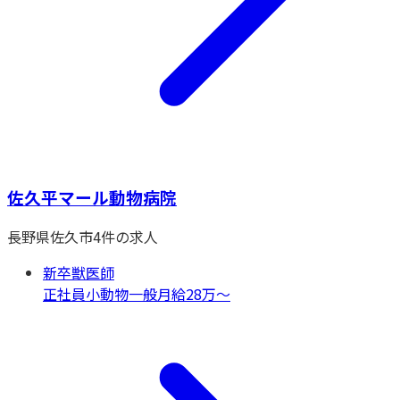
佐久平マール動物病院
長野県
佐久市
4
件の求人
新卒獣医師
正社員
小動物一般
月給28万〜