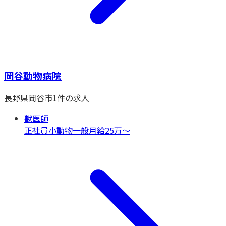
岡谷動物病院
長野県
岡谷市
1
件の求人
獣医師
正社員
小動物一般
月給25万〜