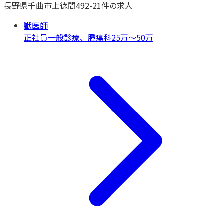
長野県
千曲市上徳間492-2
1
件の求人
獣医師
正社員
一般診療、腫瘍科
25万～50万