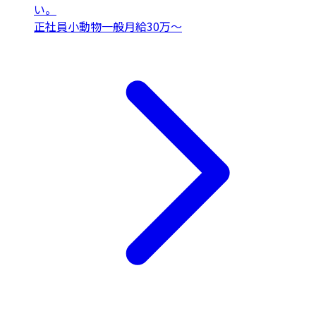
い。
正社員
小動物一般
月給30万〜