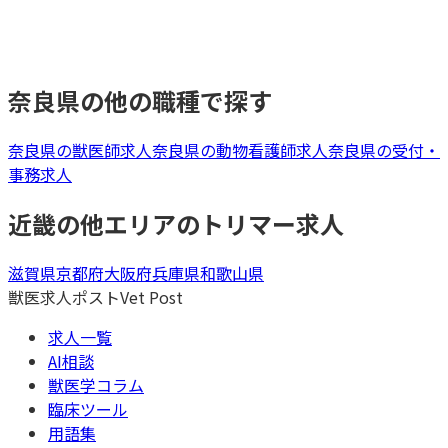
奈良県
の他の職種で探す
奈良県
の
獣医師
求人
奈良県
の
動物看護師
求人
奈良県
の
受付・
事務
求人
近畿
の他エリアの
トリマー
求人
滋賀県
京都府
大阪府
兵庫県
和歌山県
獣医求人ポスト
Vet Post
求人一覧
AI相談
獣医学コラム
臨床ツール
用語集