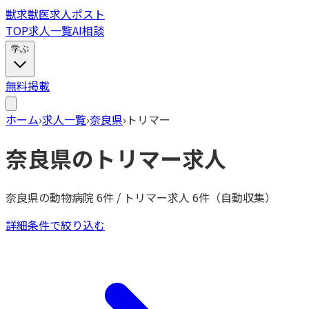
獣
求
獣医求人ポスト
TOP
求人一覧
AI相談
学ぶ
無料掲載
ホーム
›
求人一覧
›
奈良県
›
トリマー
奈良県
の
トリマー
求人
奈良県
の動物病院
6
件 /
トリマー
求人
6
件（自動収集）
詳細条件で絞り込む