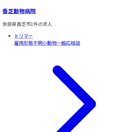
香芝動物病院
奈良県
香芝市
1
件の求人
トリマー
雇用形態不明
小動物一般
応相談