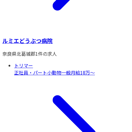
ルミエどうぶつ病院
奈良県
北葛城郡
1
件の求人
トリマー
正社員・パート
小動物一般
月給18万〜