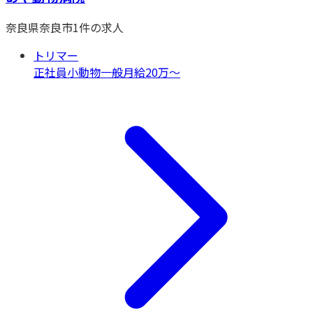
奈良県
奈良市
1
件の求人
トリマー
正社員
小動物一般
月給20万〜