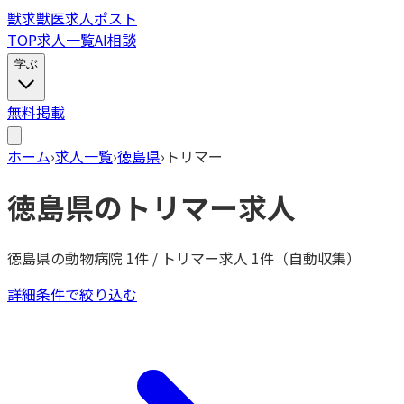
獣
求
獣医求人ポスト
TOP
求人一覧
AI相談
学ぶ
無料掲載
ホーム
›
求人一覧
›
徳島県
›
トリマー
徳島県
の
トリマー
求人
徳島県
の動物病院
1
件 /
トリマー
求人
1
件（自動収集）
詳細条件で絞り込む