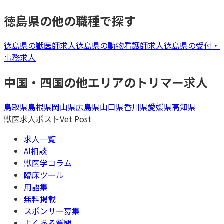
徳島県
の他の職種で探す
徳島県
の
獣医師
求人
徳島県
の
動物看護師
求人
徳島県
の
受付・
事務
求人
中国・四国
の他エリアの
トリマー
求人
鳥取県
島根県
岡山県
広島県
山口県
香川県
愛媛県
高知県
獣医求人ポスト
Vet Post
求人一覧
AI相談
獣医学コラム
臨床ツール
用語集
無料掲載
スポンサー募集
よくある質問