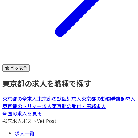
他1件を表示
東京都
の求人を職種で探す
東京都
の全求人
東京都
の
獣医師
求人
東京都
の
動物看護師
求人
東京都
の
トリマー
求人
東京都
の
受付・事務
求人
全国の求人を見る
獣医求人ポスト
Vet Post
求人一覧