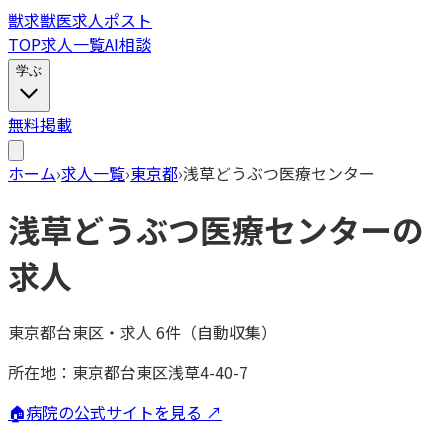
獣
求
獣医求人ポスト
TOP
求人一覧
AI相談
学ぶ
無料掲載
ホーム
›
求人一覧
›
東京都
›
浅草どうぶつ医療センター
浅草どうぶつ医療センター
の
求人
東京都台東区
・
求人
6
件（自動収集）
所在地：
東京都台東区浅草4-40-7
🏠
病院の公式サイトを見る ↗