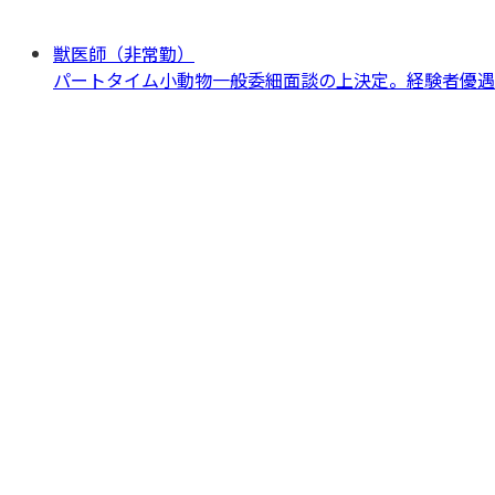
獣医師（非常勤）
パートタイム
小動物一般
委細面談の上決定。経験者優遇