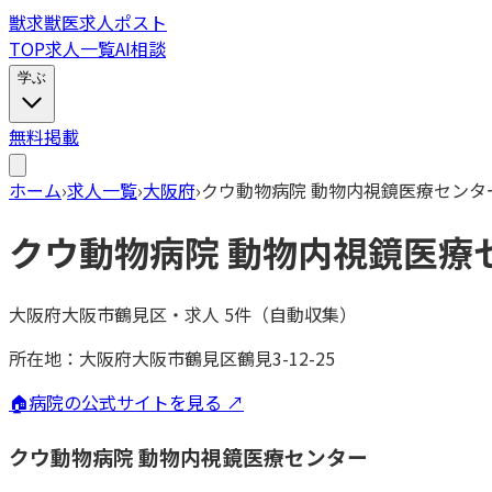
獣
求
獣医求人ポスト
TOP
求人一覧
AI相談
学ぶ
無料掲載
ホーム
›
求人一覧
›
大阪府
›
クウ動物病院 動物内視鏡医療センタ
クウ動物病院 動物内視鏡医療
大阪府大阪市鶴見区
・
求人
5
件（自動収集）
所在地：
大阪府大阪市鶴見区鶴見3-12-25
🏠
病院の公式サイトを見る ↗
クウ動物病院 動物内視鏡医療センター