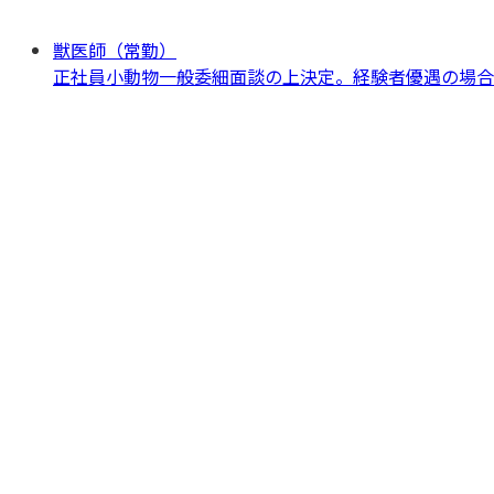
獣医師（常勤）
正社員
小動物一般
委細面談の上決定。経験者優遇の場合