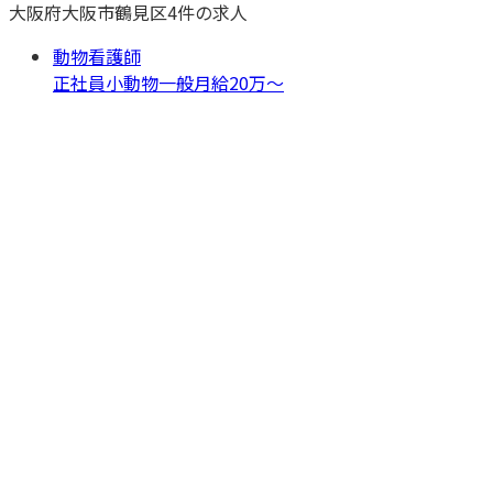
大阪府
大阪市鶴見区
4
件の求人
動物看護師
正社員
小動物一般
月給20万〜