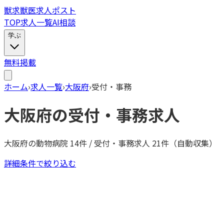
獣
求
獣医求人ポスト
TOP
求人一覧
AI相談
学ぶ
無料掲載
ホーム
›
求人一覧
›
大阪府
›
受付・事務
大阪府
の
受付・事務
求人
大阪府
の動物病院
14
件 /
受付・事務
求人
21
件（自動収集）
詳細条件で絞り込む