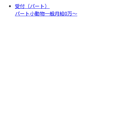
受付（パート）
パート
小動物一般
月給0万〜