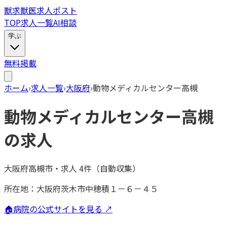
獣
求
獣医求人ポスト
TOP
求人一覧
AI相談
学ぶ
無料掲載
ホーム
›
求人一覧
›
大阪府
›
動物メディカルセンター高槻
動物メディカルセンター高槻
の求人
大阪府高槻市
・
求人
4
件（自動収集）
所在地：
大阪府茨木市中穂積１－６－４５
🏠
病院の公式サイトを見る ↗