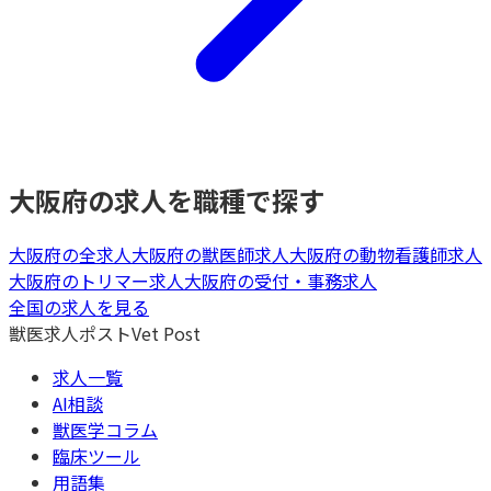
大阪府
の求人を職種で探す
大阪府
の全求人
大阪府
の
獣医師
求人
大阪府
の
動物看護師
求人
大阪府
の
トリマー
求人
大阪府
の
受付・事務
求人
全国の求人を見る
獣医求人ポスト
Vet Post
求人一覧
AI相談
獣医学コラム
臨床ツール
用語集