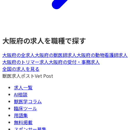
大阪府
の求人を職種で探す
大阪府
の全求人
大阪府
の
獣医師
求人
大阪府
の
動物看護師
求人
大阪府
の
トリマー
求人
大阪府
の
受付・事務
求人
全国の求人を見る
獣医求人ポスト
Vet Post
求人一覧
AI相談
獣医学コラム
臨床ツール
用語集
無料掲載
スポンサー募集