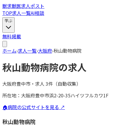
獣
求
獣医求人ポスト
TOP
求人一覧
AI相談
学ぶ
無料掲載
ホーム
›
求人一覧
›
大阪府
›
秋山動物病院
秋山動物病院
の求人
大阪府豊中市
・
求人
3
件（自動収集）
所在地：
大阪府豊中市浜2-20-35ハイツフルカワ1F
🏠
病院の公式サイトを見る ↗
秋山動物病院