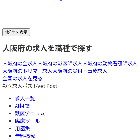
他2件を表示
大阪府
の求人を職種で探す
大阪府
の全求人
大阪府
の
獣医師
求人
大阪府
の
動物看護師
求人
大阪府
の
トリマー
求人
大阪府
の
受付・事務
求人
全国の求人を見る
獣医求人ポスト
Vet Post
求人一覧
AI相談
獣医学コラム
臨床ツール
用語集
無料掲載