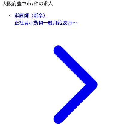
大阪府
豊中市
7
件の求人
獣医師（新卒）
正社員
小動物一般
月給28万〜