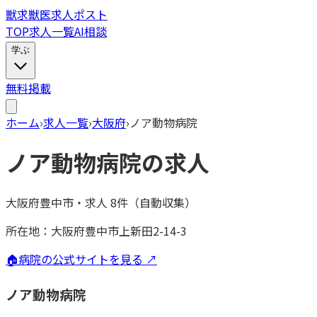
獣
求
獣医求人ポスト
TOP
求人一覧
AI相談
学ぶ
無料掲載
ホーム
›
求人一覧
›
大阪府
›
ノア動物病院
ノア動物病院
の求人
大阪府豊中市
・
求人
8
件（自動収集）
所在地：
大阪府豊中市上新田2-14-3
🏠
病院の公式サイトを見る ↗
ノア動物病院