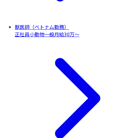
獣医師（ベトナム勤務）
正社員
小動物一般
月給30万〜