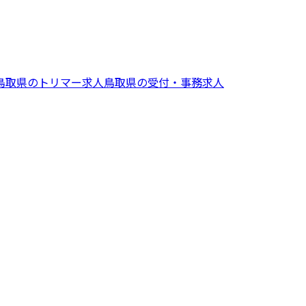
鳥取県
の
トリマー
求人
鳥取県
の
受付・事務
求人