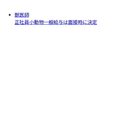
獣医師
正社員
小動物一般
給与は面接時に決定