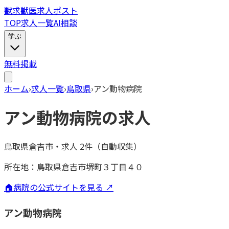
獣
求
獣医求人ポスト
TOP
求人一覧
AI相談
学ぶ
無料掲載
ホーム
›
求人一覧
›
鳥取県
›
アン動物病院
アン動物病院
の求人
鳥取県倉吉市
・
求人
2
件（自動収集）
所在地：
鳥取県倉吉市堺町３丁目４０
🏠
病院の公式サイトを見る ↗
アン動物病院