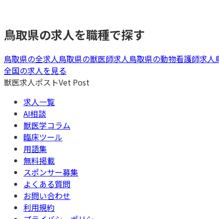
鳥取県
の求人を職種で探す
鳥取県
の全求人
鳥取県
の
獣医師
求人
鳥取県
の
動物看護師
求人
全国の求人を見る
獣医求人ポスト
Vet Post
求人一覧
AI相談
獣医学コラム
臨床ツール
用語集
無料掲載
スポンサー募集
よくある質問
お問い合わせ
利用規約