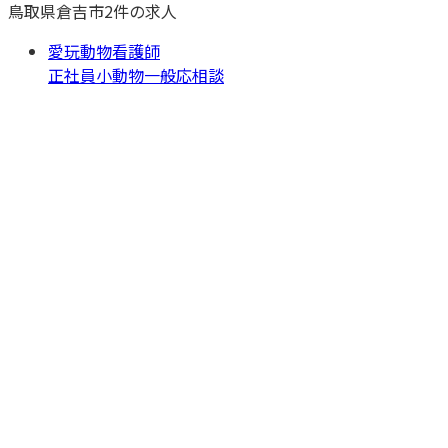
鳥取県
倉吉市
2
件の求人
愛玩動物看護師
正社員
小動物一般
応相談